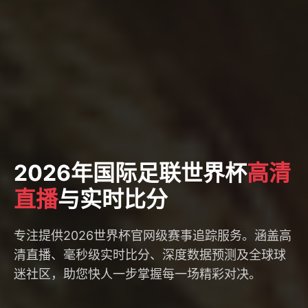
2026年国际足联世界杯
高清
直播
与实时比分
专注提供2026世界杯官网级赛事追踪服务。涵盖高
清直播、毫秒级实时比分、深度数据预测及全球球
迷社区，助您快人一步掌握每一场精彩对决。