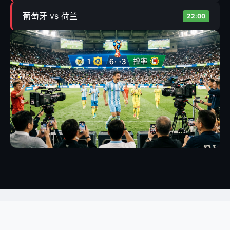
葡萄牙 vs 荷兰
22:00