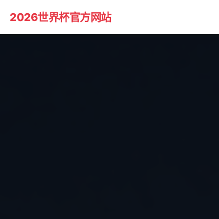
2026世界杯官方网站