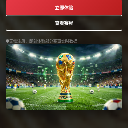
立即体验
查看赛程
🛡️
无需注册，即刻体验部分赛事实时数据