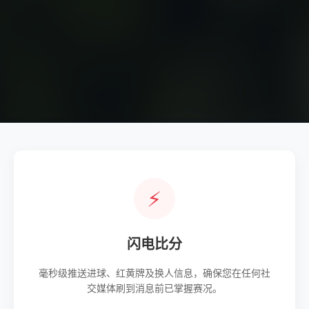
⚡
闪电比分
毫秒级推送进球、红黄牌及换人信息，确保您在任何社
交媒体刷到消息前已掌握赛况。