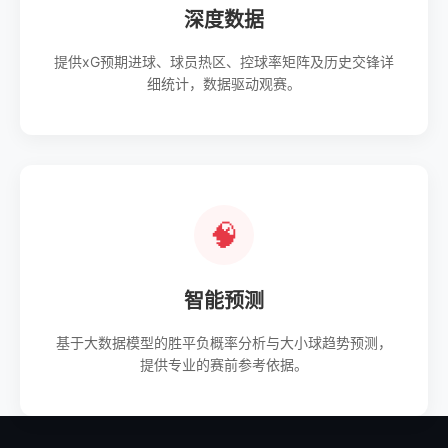
深度数据
提供xG预期进球、球员热区、控球率矩阵及历史交锋详
细统计，数据驱动观赛。
🧠
智能预测
基于大数据模型的胜平负概率分析与大小球趋势预测，
提供专业的赛前参考依据。