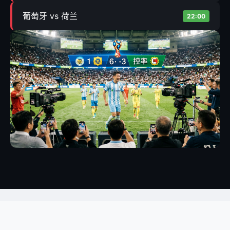
葡萄牙 vs 荷兰
22:00