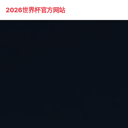
2026世界杯官方网站