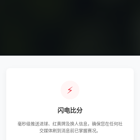
⚡
闪电比分
毫秒级推送进球、红黄牌及换人信息，确保您在任何社
交媒体刷到消息前已掌握赛况。